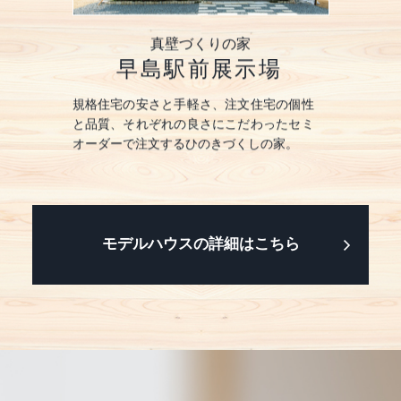
の家
真壁づくりの家
国
展示場
早島駅前展示場
早島
暮らしを実
規格住宅の安さと手軽さ、注文住宅の個性
ひのきをふ
熱」空間を
と品質、それぞれの良さにこだわったセミ
現する「真
保した暮ら
オーダーで注文するひのきづくしの家。
うまく使い
しやすい平
モデルハウスの詳細はこちら