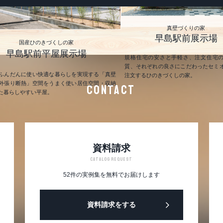
真壁づくりの家
早島駅前展示場
国産ひのきづくしの家
早島駅前平屋展示場
規格住宅の安さと手軽さ、注文住宅
質、それぞれの良さにこだわったセミ
ふんだんに使い快適な暮らしを実現する「真壁
注文するひのきづくしの家。
外張り断熱」空間をうまく使い居住空間・収納
CONTACT
た暮らしやすい平屋。
資料請求
CATALOG REQUEST
52件の実例集を無料でお届けします
資料請求をする