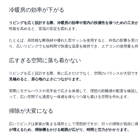
冷暖房の効率が下がる
リビングを広く設計する際、冷暖房の効率や室内の快適性を保つための工夫
性能を高めると、室温の安定を図れます。
たとえば、高性能な断熱材や優れた窓サッシを使用すると、外気の影響を受
り、広いリビングでも短時間で快適な温度を維持でき、エアコンの使用量も
広すぎる空間に落ち着かない
リビングを広く設計する際、単に広さだけでなく、空間のバランスが大切で
見極めると、居心地のよさにつながります。
実際にモデルハウスや見学会で広さを体感して、理想の距離感や配置を確認
って、広い空間でも適度な一体感を保ちつつ落ち着ける空間を作れます。
掃除が大変になる
広いリビングは家族が集まる場所として理想的ですが、日々の掃除が負担に
が増えるため、掃除機をかける範囲が広がり、時間と労力がかかります。