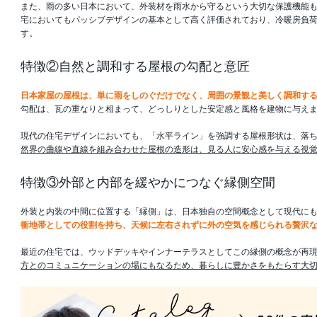
また、雨の多い日本において、外装材を雨水から守るという大切な保護機能
宅においてもパッシブデザインの基本として高く評価されており、冷暖房負
す。
特徴②自然と調和する屋根の勾配と意匠
日本家屋の屋根は、単に雨をしのぐだけでなく、周囲の景観と美しく調和す
勾配は、瓦の重なりと相まって、どっしりとした安定感と風格を建物に与え
現代の住宅デザインにおいても、「水平ライン」を強調する屋根形状は、落
然界の曲線や直線を組み合わせた屋根の造形は、見る人に安心感を与える視
特徴③外部と内部を緩やかにつなぐ縁側空間
外装と内装の中間に位置する「縁側」は、日本独自の空間概念として現代に
衝地帯としての役割を持ち、天候に左右されずに外の空気を感じられる贅沢
最近の住宅では、ウッドデッキやインナーテラスとしてこの縁側の概念が再
方とのコミュニケーションの場にもなるため、暮らしに豊かさをもたらす大