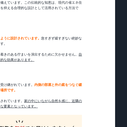
も備えています。この伝統的な知恵は、現代の省エネ住
荷を抑える合理的な設計として活用されている方法で
るように設計されています。
急すぎず緩すぎない絶妙な
ます。
ち着きのある佇まいを演出するために欠かせません。
自
覚的な効果があります。
も受け継がれています。
内側の部屋と外の庭をつなぐ緩
な場所です。
現されています。
家の中にいながら自然を感じ、近隣の
切な要素となっています。