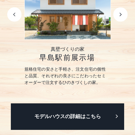
の家
真壁づくりの家
国
展示場
早島駅前展示場
早島
暮らしを実
規格住宅の安さと手軽さ、注文住宅の個性
ひのきをふ
熱」空間を
と品質、それぞれの良さにこだわったセミ
現する「真
保した暮ら
オーダーで注文するひのきづくしの家。
うまく使い
しやすい平
モデルハウスの詳細はこちら