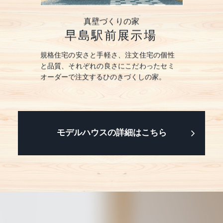
の家
真壁づくりの家
国
展示場
早島駅前展示場
早島
暮らしを実
規格住宅の安さと手軽さ、注文住宅の個性
ひのきをふ
熱」空間を
と品質、それぞれの良さにこだわったセミ
現する「真
保した暮ら
オーダーで注文するひのきづくしの家。
うまく使い
しやすい平
モデルハウスの詳細はこちら