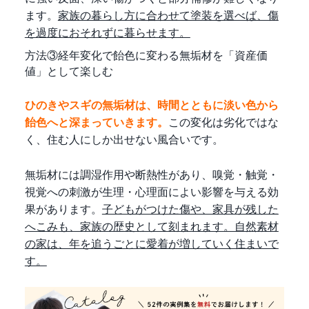
ます。
家族の暮らし方に合わせて塗装を選べば、傷
を過度におそれずに暮らせます。
方法③経年変化で飴色に変わる無垢材を「資産価
値」として楽しむ
ひのきやスギの無垢材は、時間とともに淡い色から
飴色へと深まっていきます。
この変化は劣化ではな
く、住む人にしか出せない風合いです。
無垢材には調湿作用や断熱性があり、嗅覚・触覚・
視覚への刺激が生理・心理面によい影響を与える効
果があります。
子どもがつけた傷や、家具が残した
へこみも、家族の歴史として刻まれます。自然素材
の家は、年を追うごとに愛着が増していく住まいで
す。