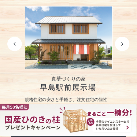
真壁づくりの家
国産ひのき
早島駅前展示場
早島駅前
実
規格住宅の安さと手軽さ、注文住宅の個性
ひのきをふんだんに使
を
と品質、それぞれの良さにこだわったセミ
現する「真壁づくりと
ら
オーダーで注文するひのきづくしの家。
うまく使い居住空間・
しやすい平屋。